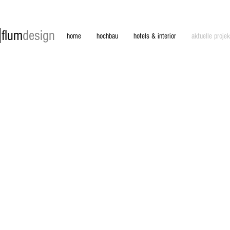
flum
design
home
hochbau
hotels & interior
aktuelle projek