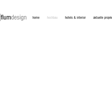
flum
design
home
hochbau
hotels & interior
aktuelle projek