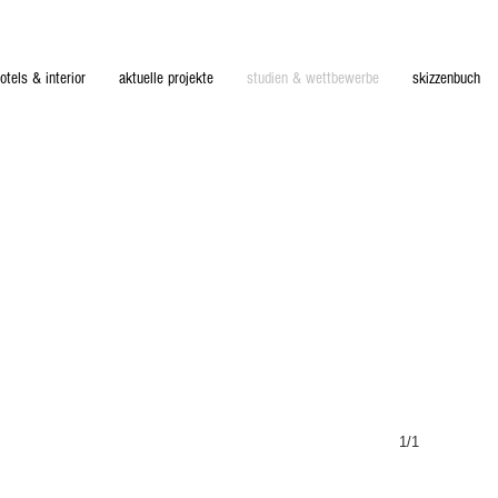
otels & interior
aktuelle projekte
studien & wettbewerbe
skizzenbuch
1/1