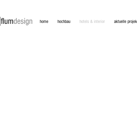
flum
design
home
hochbau
hotels & interior
aktuelle projek